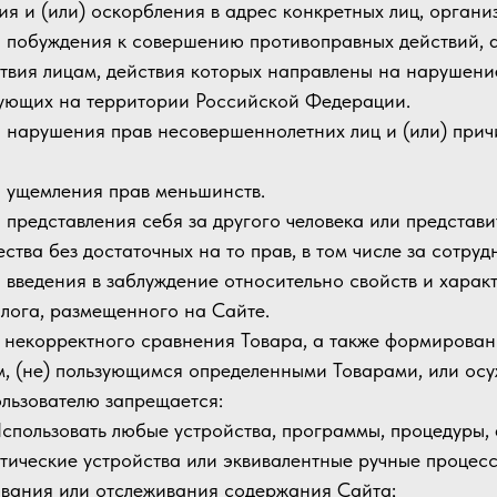
ия и (или) оскорбления в адрес конкретных лиц, органи
 2 побуждения к совершению противоправных действий, 
твия лицам, действия которых направлены на нарушени
ующих на территории Российской Федерации.
 3 нарушения прав несовершеннолетних лиц и (или) при
 4 ущемления прав меньшинств.
 5 представления себя за другого человека или представ
ства без достаточных на то прав, в том числе за сотруд
 6 введения в заблуждение относительно свойств и хара
алога, размещенного на Сайте.
 7 некорректного сравнения Товара, а также формирова
м, (не) пользующимся определенными Товарами, или осу
ользователю запрещается:
 Использовать любые устройства, программы, процедуры,
тические устройства или эквивалентные ручные процесс
вания или отслеживания содержания Сайта;