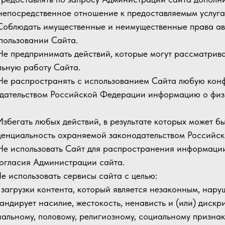
непосредственное отношение к предоставляемым услуга
 Соблюдать имущественные и неимущественные права ав
пользовании Сайта.
 Не предпринимать действий, которые могут рассматри
ьную работу Сайта.
 Не распространять с использованием Сайта любую ко
дательством Российской Федерации информацию о физ
 Избегать любых действий, в результате которых может 
енциальность охраняемой законодательством Российс
 Не использовать Сайт для распространения информаци
согласия Администрации сайта.
 Не использовать сервисы сайта с целью:
 1 загрузки контента, который является незаконным, нар
андирует насилие, жестокость, ненависть и (или) диск
альному, половому, религиозному, социальному призна