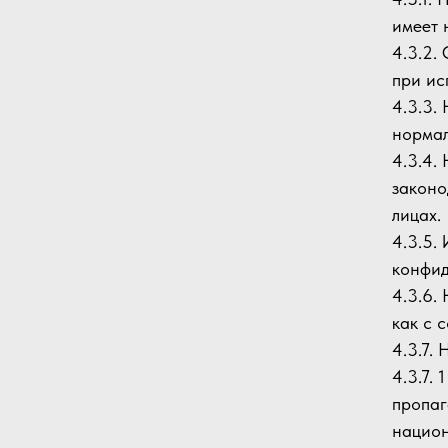
имеет 
4.3.2.
при ис
4.3.3.
нормал
4.3.4.
законо
лицах.
4.3.5.
конфид
4.3.6.
как с 
4.3.7.
4.3.7.
пропаг
национ