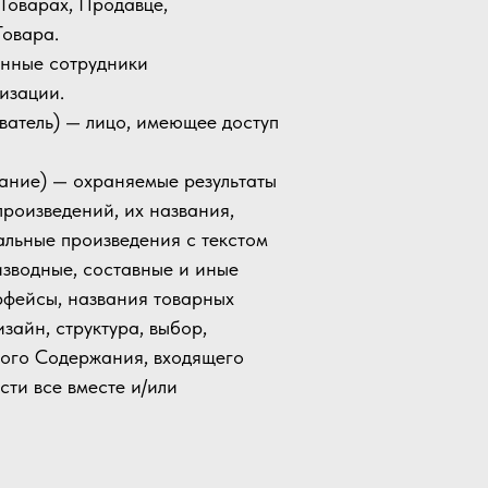
 Товарах, Продавце,
Товара.
енные сотрудники
изации.
ователь) — лицо, имеющее доступ
жание) — охраняемые результаты
произведений, их названия,
альные произведения с текстом
оизводные, составные и иные
рфейсы, названия товарных
зайн, структура, выбор,
ного Содержания, входящего
сти все вместе и/или