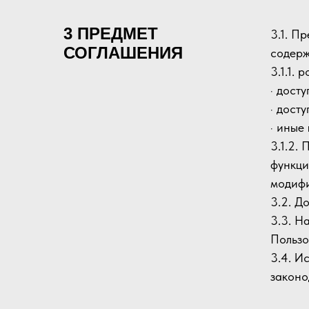
3 ПРЕДМЕТ
3.1. П
СОГЛАШЕНИЯ
содерж
3.1.1.
· дост
· дост
· иные
3.1.2.
функци
модифи
3.2. Д
3.3. Н
Пользо
3.4. И
законо