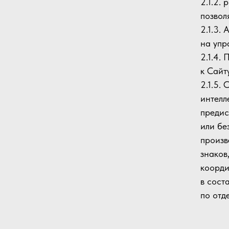
2.1.2.
позвол
2.1.3.
на упр
2.1.4.
к Сайт
2.1.5.
интелл
предис
или бе
произв
знаков
коорди
в сост
по отд