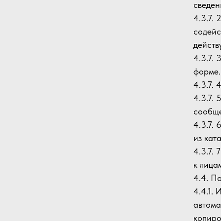
сведен
4.3.7.
содейс
действ
4.3.7.
форме.
4.3.7.
4.3.7.
сообще
4.3.7.
из кат
4.3.7.
к лица
4.4. П
4.4.1.
автома
копиро