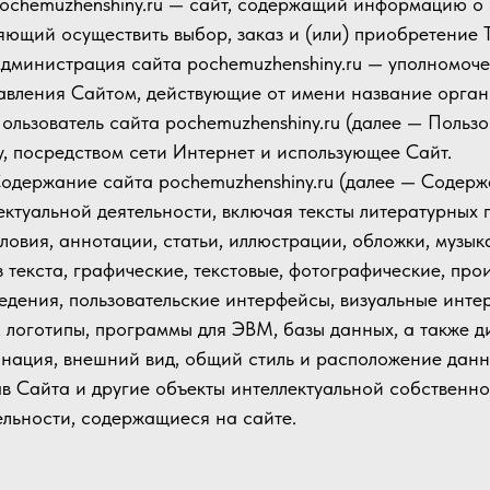
 pochemuzhenshiny.ru — сайт, содержащий информацию о
яющий осуществить выбор, заказ и (или) приобретение 
 Администрация сайта pochemuzhenshiny.ru — уполномоч
авления Сайтом, действующие от имени название орган
 Пользователь сайта pochemuzhenshiny.ru (далее — Польз
у, посредством сети Интернет и использующее Сайт.
 Содержание сайта pochemuzhenshiny.ru (далее — Содер
ектуальной деятельности, включая тексты литературных 
ловия, аннотации, статьи, иллюстрации, обложки, музык
з текста, графические, текстовые, фотографические, пр
едения, пользовательские интерфейсы, визуальные инте
, логотипы, программы для ЭВМ, базы данных, а также ди
нация, внешний вид, общий стиль и расположение дан
ав Сайта и другие объекты интеллектуальной собственно
ельности, содержащиеся на сайте.